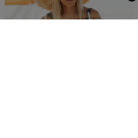
03.06.2026
Sonnenschutz richtig anwenden!
Gerade jetzt im Sommer ist täglicher Sonnenschutz
unabdingbar!
MEHR