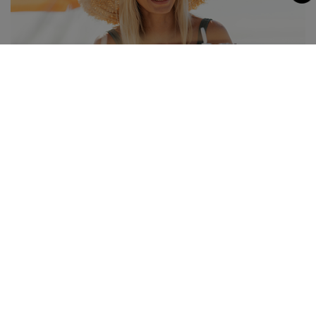
03.06.2026
Sonnenschutz richtig anwenden!
Gerade jetzt im Sommer ist täglicher Sonnenschutz
unabdingbar!
MEHR