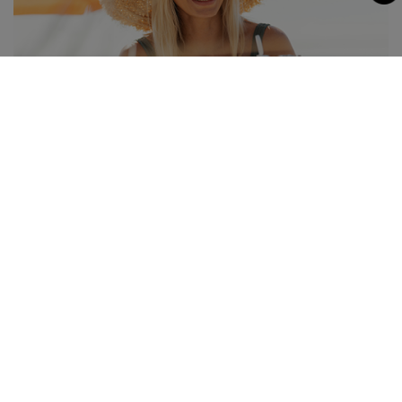
03.06.2026
Sonnenschutz richtig anwenden!
Gerade jetzt im Sommer ist täglicher Sonnenschutz
unabdingbar!
MEHR