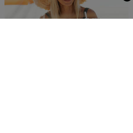
03.06.2026
Sonnenschutz richtig anwenden!
Gerade jetzt im Sommer ist täglicher Sonnenschutz
unabdingbar!
MEHR